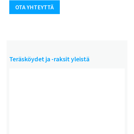
OTA YHTEYTTÄ
Teräsköydet ja -raksit yleistä