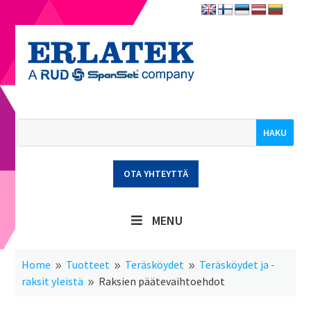
OTA YHTEYTTÄ
MENU
Home
Tuotteet
Teräsköydet
Teräsköydet ja -
9
9
9
raksit yleistä
Raksien päätevaihtoehdot
9