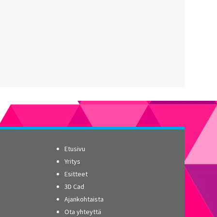
Etusivu
Yritys
Esitteet
3D Cad
Ajankohtaista
Ota yhteyttä