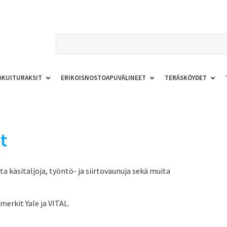
OKUITURAKSIT
ERIKOISNOSTOAPUVÄLINEET
TERÄSKÖYDET
t
a käsitaljoja, työntö- ja siirtovaunuja sekä muita
rkit Yale ja VITAL.