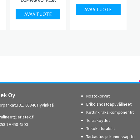
LOMPAKKOTALJA
AVAA TUOTE
AVAA TUOTE
tek Oy
Nostokorvat
Erikoisnostoapuvälineet
orpankatu 31, 05840 Hyvinkää
Kettinkiraksikomponentit
alineet@erlatek.fi
Teräsköydet
358 19 458 4500
Tekokuituraksit
Tarkastus ja kunnossapito