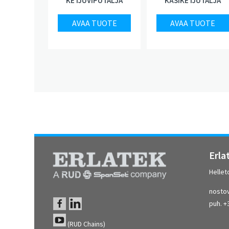
KETJUVIPUTALJA
KÄSIKETJUTALJA
AVAA TUOTE
AVAA TUOTE
Erla
Hellet
nostov
puh. +
(RUD Chains)