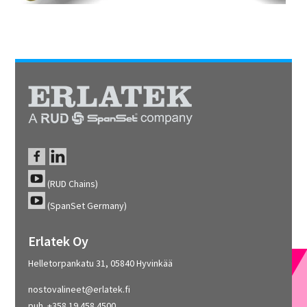
(RUD Chains)
(SpanSet Germany)
Erlatek Oy
Helletorpankatu 31, 05840 Hyvinkää
nostovalineet@erlatek.fi
puh. +358 19 458 4500