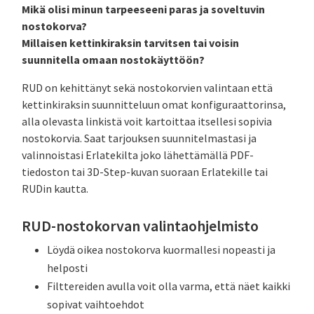
Mikä olisi minun tarpeeseeni paras ja soveltuvin
nostokorva?
Millaisen kettinkiraksin tarvitsen tai voisin
suunnitella omaan nostokäyttöön?
RUD on kehittänyt sekä nostokorvien valintaan että
kettinkiraksin suunnitteluun omat konfiguraattorinsa,
alla olevasta linkistä voit kartoittaa itsellesi sopivia
nostokorvia. Saat tarjouksen suunnitelmastasi ja
valinnoistasi Erlatekilta joko lähettämällä PDF-
tiedoston tai 3D-Step-kuvan suoraan Erlatekille tai
RUDin kautta.
RUD-nostokorvan valintaohjelmisto
Löydä oikea nostokorva kuormallesi nopeasti ja
helposti
Filttereiden avulla voit olla varma, että näet kaikki
sopivat vaihtoehdot