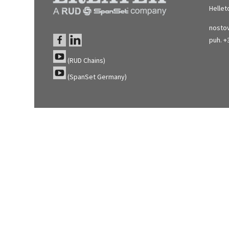
Hellet
nostov
puh. +
(RUD Chains)
(SpanSet Germany)