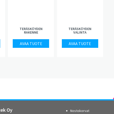
TERÄSKÖYDEN
TERÄSKÖYDEN
RAKENNE
VALINTA
AVAA TUOTE
AVAA TUOTE
tek Oy
Nostokorvat