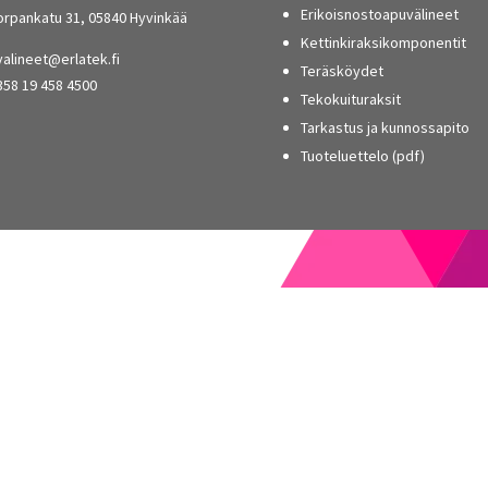
Erikoisnostoapuvälineet
orpankatu 31, 05840 Hyvinkää
Kettinkiraksikomponentit
alineet@erlatek.fi
Teräsköydet
358 19 458 4500
Tekokuituraksit
Tarkastus ja kunnossapito
Tuoteluettelo (pdf)