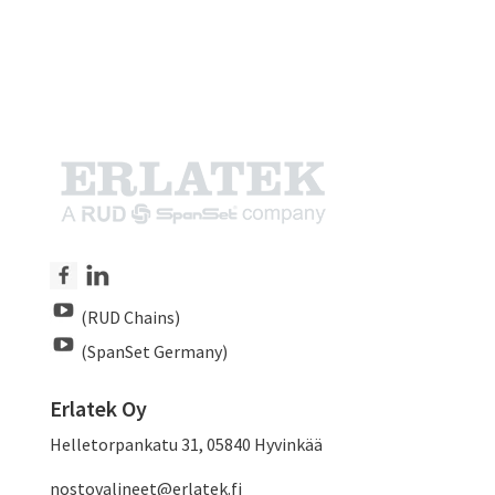
(RUD Chains)
(SpanSet Germany)
Erlatek Oy
Helletorpankatu 31, 05840 Hyvinkää
nostovalineet@erlatek.fi