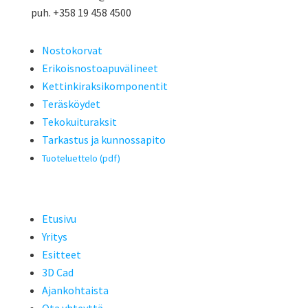
puh. +358 19 458 4500
Nostokorvat
Erikoisnostoapuvälineet
Kettinkiraksikomponentit
Teräsköydet
Tekokuituraksit
Tarkastus ja kunnossapito
Tuoteluettelo (pdf)
Etusivu
Yritys
Esitteet
3D Cad
Ajankohtaista