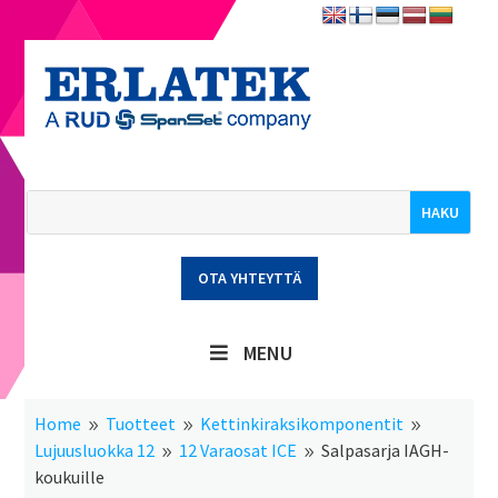
OTA YHTEYTTÄ
MENU
Home
Tuotteet
Kettinkiraksikomponentit
9
9
9
Lujuusluokka 12
12 Varaosat ICE
Salpasarja IAGH-
9
9
koukuille