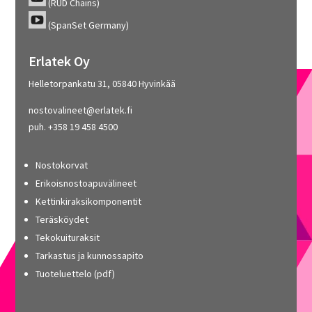
(RUD Chains)
(SpanSet Germany)
Erlatek Oy
Helletorpankatu 31, 05840 Hyvinkää
nostovalineet@erlatek.fi
puh. +358 19 458 4500
Nostokorvat
Erikoisnostoapuvälineet
Kettinkiraksikomponentit
Teräsköydet
Tekokuituraksit
Tarkastus ja kunnossapito
Tuoteluettelo (pdf)