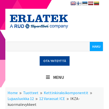
OTA YHTEYTTÄ
MENU
Home
Tuotteet
Kettinkiraksikomponentit
9
9
9
Lujuusluokka 12
12 Varaosat ICE
IKZA-
9
9
kuormalevykkeet