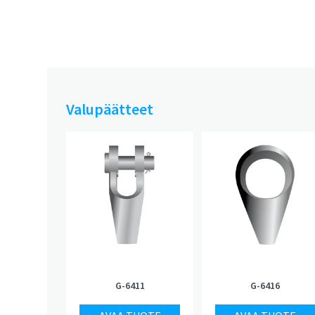
Valupäätteet
G-6411
G-6416