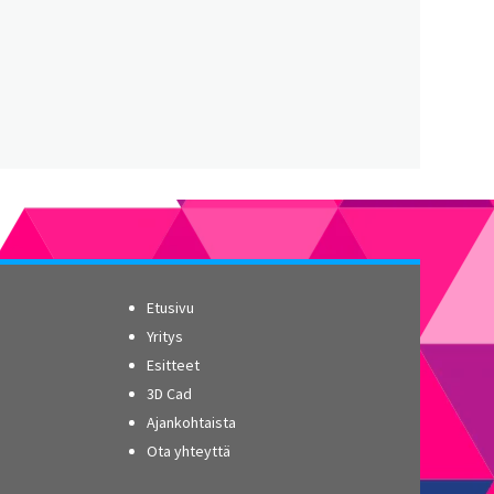
Etusivu
Yritys
Esitteet
3D Cad
Ajankohtaista
Ota yhteyttä