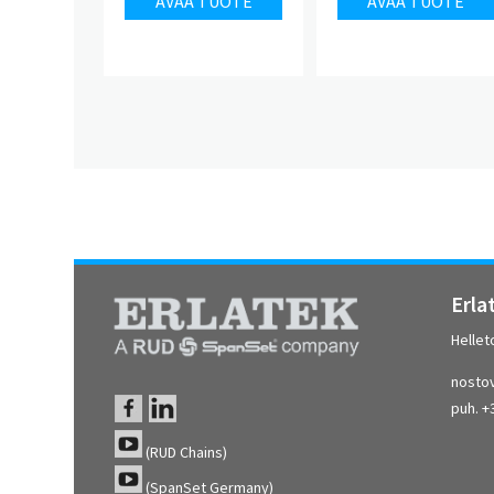
AVAA TUOTE
AVAA TUOTE
Erla
Hellet
nostov
puh. +
(RUD Chains)
(SpanSet Germany)