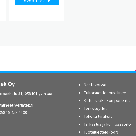
AVAA TUOTE
tek Oy
Nostokorvat
Erikoisnostoapuvälineet
orpankatu 31, 05840 Hyvinkää
Kettinkiraksikomponentit
alineet@erlatek.fi
Teräsköydet
358 19 458 4500
Tekokuituraksit
Tarkastus ja kunnossapito
Tuoteluettelo (pdf)