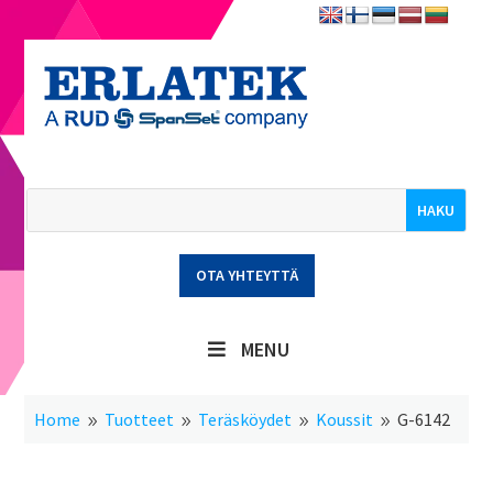
OTA YHTEYTTÄ
MENU
Home
Tuotteet
Teräsköydet
Koussit
G-6142
9
9
9
9