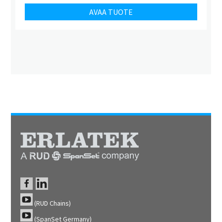
AVAA TUOTE
(RUD Chains)
(SpanSet Germany)