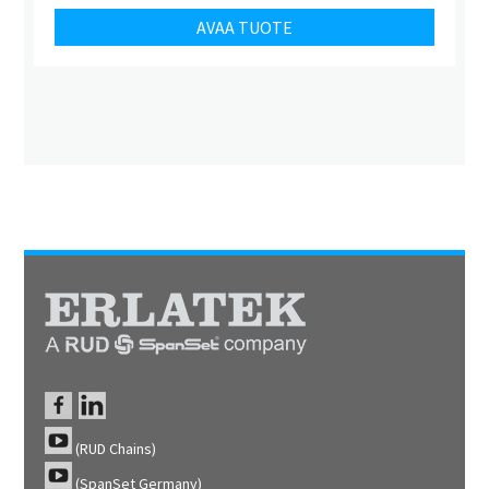
AVAA TUOTE
(RUD Chains)
(SpanSet Germany)