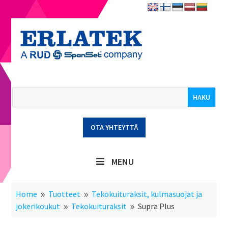
OTA YHTEYTTÄ
MENU
Home
Tuotteet
Tekokuitu­raksit, kulma­suojat ja
9
9
jokeri­koukut
Tekokuituraksit
Supra Plus
9
9