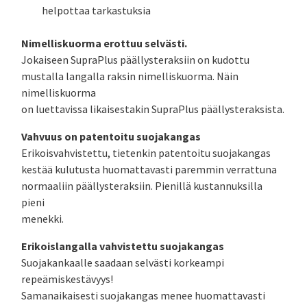
helpottaa tarkastuksia
Nimelliskuorma erottuu selvästi.
Jokaiseen SupraPlus päällysteraksiin on kudottu
mustalla langalla raksin nimelliskuorma. Näin
nimelliskuorma
on luettavissa likaisestakin SupraPlus päällysteraksista.
Vahvuus on patentoitu suojakangas
Erikoisvahvistettu, tietenkin patentoitu suojakangas
kestää kulutusta huomattavasti paremmin verrattuna
normaaliin päällysteraksiin. Pienillä kustannuksilla
pieni
menekki.
Erikoislangalla vahvistettu suojakangas
Suojakankaalle saadaan selvästi korkeampi
repeämiskestävyys!
Samanaikaisesti suojakangas menee huomattavasti