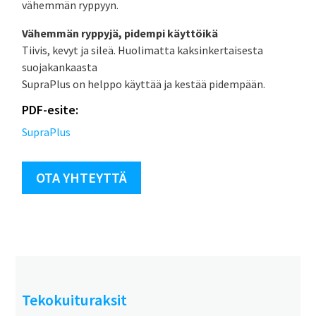
vähemmän ryppyyn.
Vähemmän ryppyjä, pidempi käyttöikä
Tiivis, kevyt ja sileä. Huolimatta kaksinkertaisesta
suojakankaasta
SupraPlus on helppo käyttää ja kestää pidempään.
PDF-esite:
SupraPlus
OTA YHTEYTTÄ
Tekokuituraksit