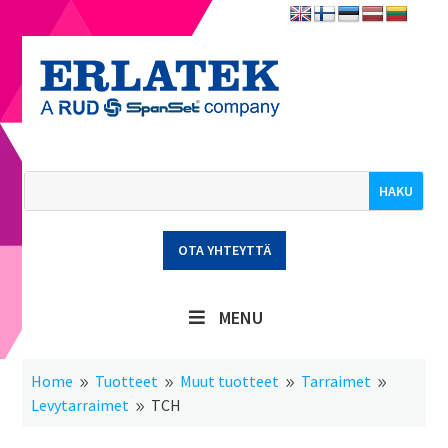
OTA YHTEYTTÄ
MENU
Home
Tuotteet
Muut tuotteet
Tarraimet
9
9
9
9
Levytarraimet
TCH
9