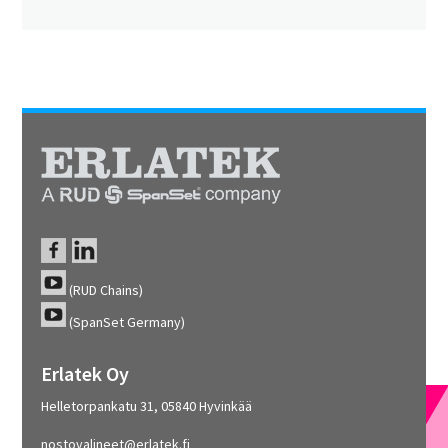
(RUD Chains)
(SpanSet Germany)
Erlatek Oy
Helletorpankatu 31, 05840 Hyvinkää
nostovalineet@erlatek.fi