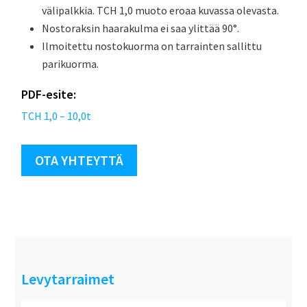
välipalkkia. TCH 1,0 muoto eroaa kuvassa olevasta.
Nostoraksin haarakulma ei saa ylittää 90°.
Ilmoitettu nostokuorma on tarrainten sallittu
parikuorma.
PDF-esite:
TCH 1,0 – 10,0t
OTA YHTEYTTÄ
Levytarraimet