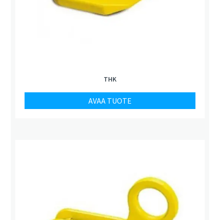
THK
AVAA TUOTE