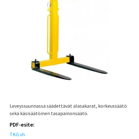
Leveyssuunnassa säädettävät alasakarat, korkeussäätö
sekä käsisäätöinen tasapainonsäätö.
PDF-esite:
TKG vh