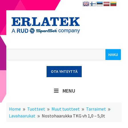
OTA YHTEYTTÄ
MENU
Home
Tuotteet
Muut tuotteet
Tarraimet
9
9
9
9
Lavahaarukat
Nostohaarukka TKG vh 1,0 – 5,0t
9