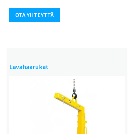
OTA YHTEYTTÄ
Lavahaarukat