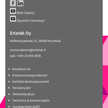
(RUD Chains)
(SpanSet Germany)
Erlatek Oy
Helletorpankatu 31, 05840 Hyvinkää
nostovalineet@erlatek.fi
puh. +358 19 458 4500
Nostokorvat
Erikoisnostoapuvälineet
Kettinkiraksikomponentit
Teräsköydet
Tekokuituraksit
Tarkastus ja kunnossapito
Tuoteluettelo (pdf)