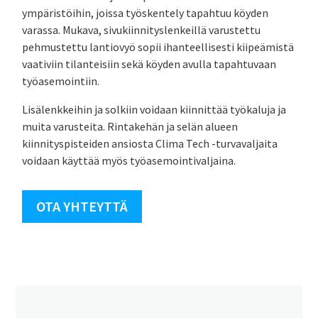
ympäristöihin, joissa työskentely tapahtuu köyden
varassa. Mukava, sivukiinnityslenkeillä varustettu
pehmustettu lantiovyö sopii ihanteellisesti kiipeämistä
vaativiin tilanteisiin sekä köyden avulla tapahtuvaan
työasemointiin.
Lisälenkkeihin ja solkiin voidaan kiinnittää työkaluja ja
muita varusteita. Rintakehän ja selän alueen
kiinnityspisteiden ansiosta Clima Tech -turvavaljaita
voidaan käyttää myös työasemointivaljaina.
OTA YHTEYTTÄ