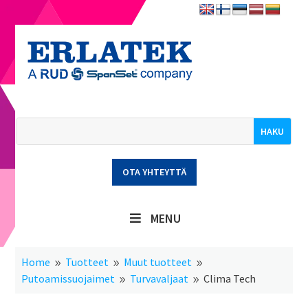
OTA YHTEYTTÄ
MENU
Home
Tuotteet
Muut tuotteet
9
9
9
Putoamissuojaimet
Turvavaljaat
Clima Tech
9
9