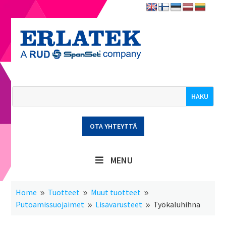
OTA YHTEYTTÄ
MENU
Home
Tuotteet
Muut tuotteet
9
9
9
Putoamissuojaimet
Lisävarusteet
Työkaluhihna
9
9