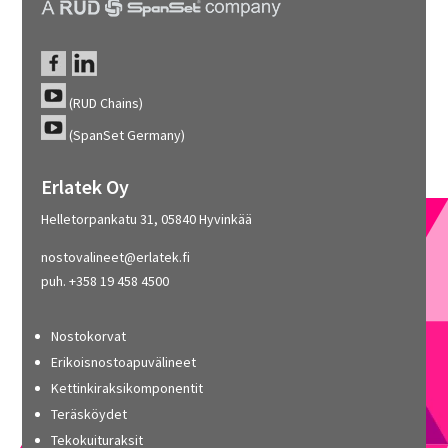
(RUD Chains)
(SpanSet Germany)
Erlatek Oy
Helletorpankatu 31, 05840 Hyvinkää
nostovalineet@erlatek.fi
puh. +358 19 458 4500
Nostokorvat
Erikoisnostoapuvälineet
Kettinkiraksikomponentit
Teräsköydet
Tekokuituraksit