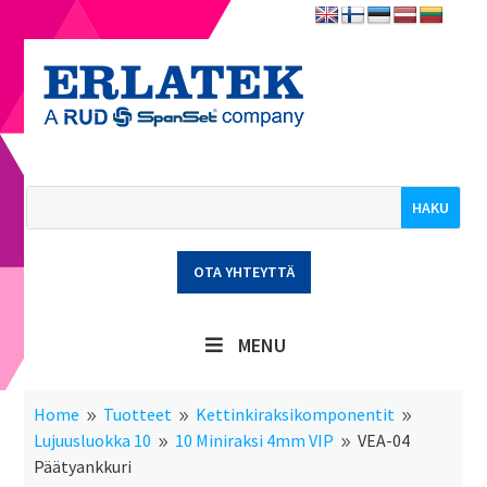
OTA YHTEYTTÄ
MENU
Home
Tuotteet
Kettinkiraksikomponentit
9
9
9
Lujuusluokka 10
10 Miniraksi 4mm VIP
VEA-04
9
9
Päätyankkuri