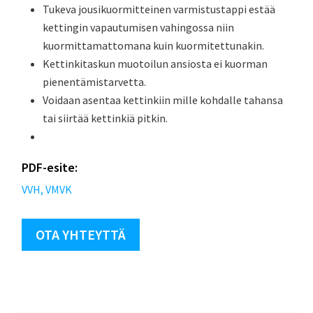
Tukeva jousikuormitteinen varmistustappi estää
kettingin vapautumisen vahingossa niin
kuormittamattomana kuin kuormitettunakin.
Kettinkitaskun muotoilun ansiosta ei kuorman
pienentämistarvetta.
Voidaan asentaa kettinkiin mille kohdalle tahansa
tai siirtää kettinkiä pitkin.
PDF-esite:
VVH, VMVK
OTA YHTEYTTÄ