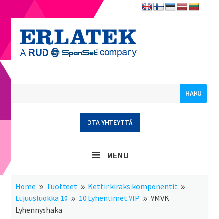
OTA YHTEYTTÄ
MENU
Home
Tuotteet
Kettinkiraksikomponentit
9
9
9
Lujuusluokka 10
10 Lyhentimet VIP
VMVK
9
9
Lyhennyshaka