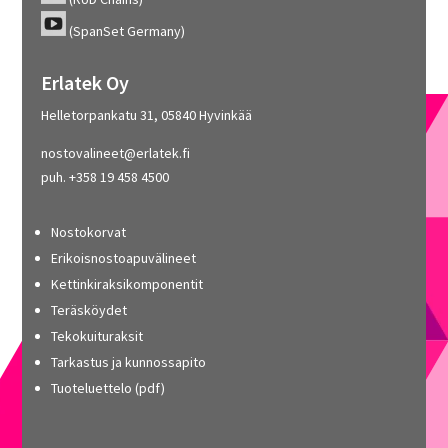
(SpanSet Germany)
Erlatek Oy
Helletorpankatu 31, 05840 Hyvinkää
nostovalineet@erlatek.fi
puh. +358 19 458 4500
Nostokorvat
Erikoisnostoapuvälineet
Kettinkiraksikomponentit
Teräsköydet
Tekokuituraksit
Tarkastus ja kunnossapito
Tuoteluettelo (pdf)