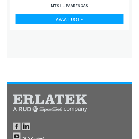
MTS I – PÄÄRENGAS
AVAA TUOTE
(RUD Chains)