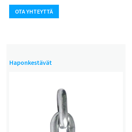
OTA YHTEYTTÄ
Haponkestävät