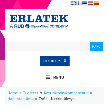
OTA YHTEYTTÄ
MENU
Home
Tuotteet
Kettinkiraksikomponentit
9
9
9
Haponkestävät
TAG I – Merkintälevyke
9