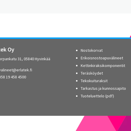
tek Oy
Nostokorvat
Erikoisnostoapuvälineet
orpankatu 31, 05840 Hyvinkää
Kettinkiraksikomponentit
alineet@erlatek.fi
Teräsköydet
358 19 458 4500
Tekokuituraksit
Tarkastus ja kunnossapito
Tuoteluettelo (pdf)