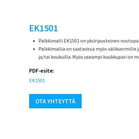
EK1501
Palkkimalli EK1501 on yksiripusteinen nostopalkk
Palkkimallia on saatavissa myös välikuormille 
ja/tai koukuilla. Myös useampi koukkupari on m
PDF-esite:
EK1501
OTA YHTEYTTÄ