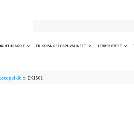
OKUITURAKSIT
ERIKOISNOSTOAPUVÄLINEET
TERÄSKÖYDET
ostopalkit
EK1501
9