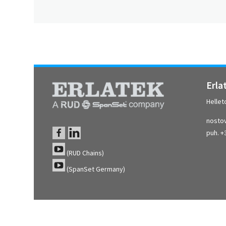
Erla
Hellet
nostov
puh. +
(RUD Chains)
(SpanSet Germany)