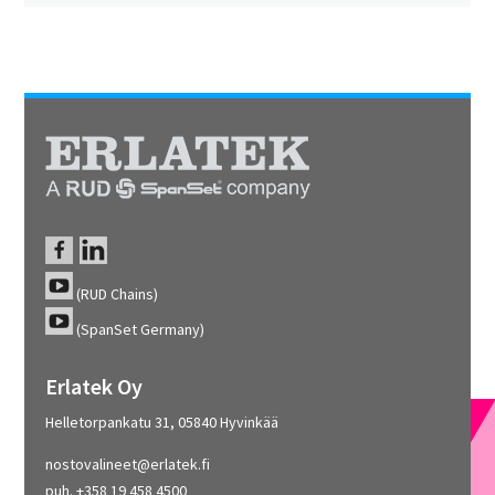
(RUD Chains)
(SpanSet Germany)
Erlatek Oy
Helletorpankatu 31, 05840 Hyvinkää
nostovalineet@erlatek.fi
puh. +358 19 458 4500