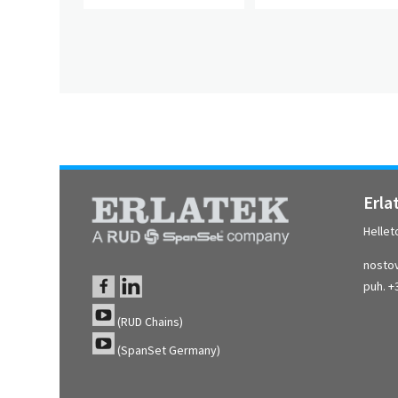
Erla
Hellet
nostov
puh. +
(RUD Chains)
(SpanSet Germany)