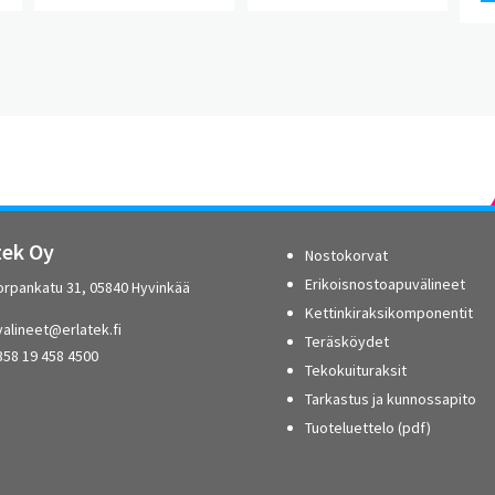
tek Oy
Nostokorvat
Erikoisnostoapuvälineet
orpankatu 31, 05840 Hyvinkää
Kettinkiraksikomponentit
alineet@erlatek.fi
Teräsköydet
358 19 458 4500
Tekokuituraksit
Tarkastus ja kunnossapito
Tuoteluettelo (pdf)