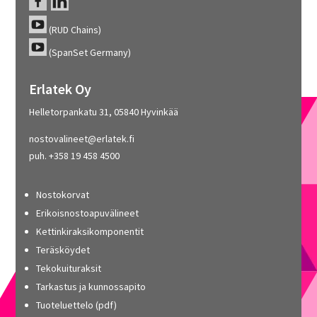
(RUD Chains)
(SpanSet Germany)
Erlatek Oy
Helletorpankatu 31, 05840 Hyvinkää
nostovalineet@erlatek.fi
puh. +358 19 458 4500
Nostokorvat
Erikoisnostoapuvälineet
Kettinkiraksikomponentit
Teräsköydet
Tekokuituraksit
Tarkastus ja kunnossapito
Tuoteluettelo (pdf)